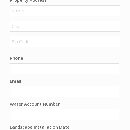
Property Address
Street
City
ZIP
Code
Phone
Email
Water Account Number
Landscape Installation Date